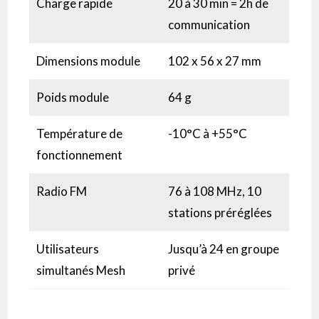
Charge rapide
20 à 30 min = 2h de
communication
Dimensions module
102 x 56 x 27 mm
Poids module
64 g
Température de
-10°C à +55°C
fonctionnement
Radio FM
76 à 108 MHz, 10
stations préréglées
Utilisateurs
Jusqu’à 24 en groupe
simultanés Mesh
privé