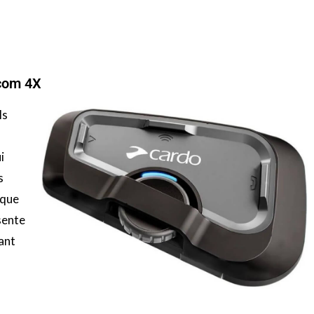
ecom 4X
ls
i
s
 que
sente
ant