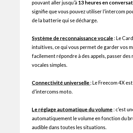
pouvant aller jusqu’à
13 heures en conversa
signifie que vous pouvez utiliser l’
intercom
pou
de la batterie qui se décharge.
Système de reconnaissance vocale
:
Le
Car
intuitives, ce qui vous permet de garder vos mai
facilement répondre à des appels, passer des
vocales simples.
Connectivité universelle
:
Le
Freecom
4X est
d’
intercoms
moto.
Le réglage automatique du volume
:
c’est un
automatiquement le volume en fonction du brui
audible dans toutes les situations.