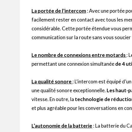
La portée de l’
intercom
:
Avec
une portée po
facilement rester en contact avec tous les me
considérable.
Cette portée étendue vous perme
communication sur la route sans vous soucier d
Le nombre de connexions entre motards
:
L
permettant une connexion simultanée
de 4 ut
La qualité sonore
:
L
‘
intercom
est équipé d’u
une qualité sonore exceptionnelle.
Les haut-p
vitesse.
En outre, la
technologie de réductio
et plus agréable pour les conversations en co
L’autonomie de la batterie
:
La
batterie du
C