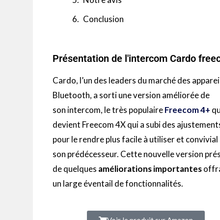
Conclusion
Présentation de l'intercom Cardo fre
Cardo
, l’un des leaders du marché des apparei
Bluetooth, a sorti une version améliorée de
son
intercom
, le très populaire
Freecom
4+
qu
devient
Freecom
4X qui a subi des ajustement
pour le rendre plus facile à utiliser et convivial
son prédécesseur.
Cette nouvelle version pré
de quelques
améliorations importantes
offr
un large éventail de fonctionnalités.
Voir le produit sur Amazon