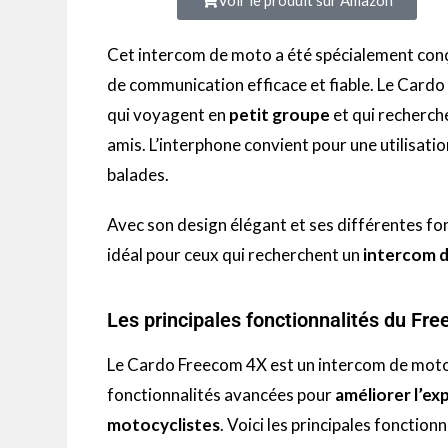
Cet
intercom
de moto a été spécialement conç
de communication efficace et fiable.
Le
Cardo
qui voyagent en
petit groupe
et qui recherch
amis.
L’interphone convient pour une utilisat
balades.
Avec son design élégant et ses différentes fo
idéal pour ceux qui recherchent un
intercom
d
Les principales fonctionnalités du Fr
Le
Cardo
Freecom
4X est un
intercom
de moto
fonctionnalités avancées pour
améliorer l’e
motocyclistes
.
Voici les principales fonction