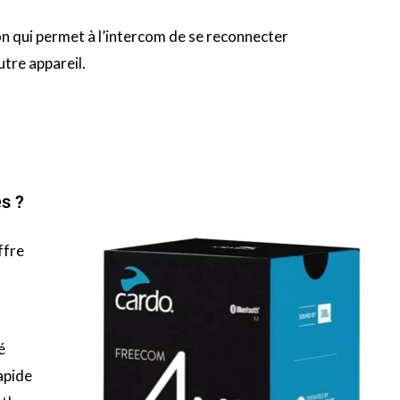
n qui permet à l’
intercom
de se reconnecter
tre appareil.
es ?
ffre
é
apide