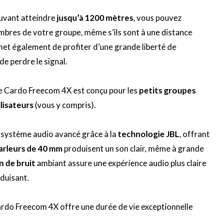
uvant atteindre
jusqu’à 1200 mètres
, vous pouvez
mbres de votre groupe, même s’ils sont à une distance
t également de profiter d’une grande liberté de
e perdre le signal.
e
Cardo
Freecom
4X est conçu pour les
petits groupes
ilisateurs
(vous y compris)
.
n système audio avancé grâce à la
technologie
JBL
, offrant
arleurs de 40 mm
produisent un son clair, même à grande
n de bruit
ambiant assure une expérience audio plus claire
nduisant.
ardo
Freecom
4X offre une durée de vie exceptionnelle